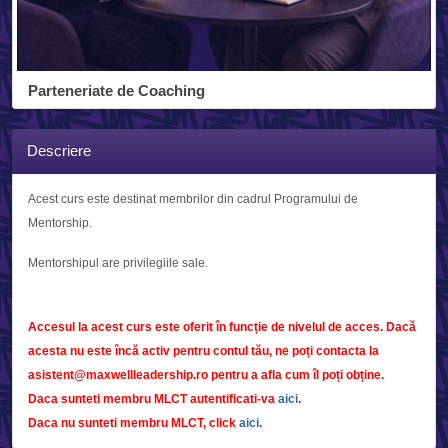
Parteneriate de Coaching
Descriere
Acest curs este destinat membrilor din cadrul Programului de
Mentorship.
Mentorshipul are privilegiile sale.
Accesul la acest curs este oferit în funcție de nivelul de acces. Dacă
acesta nu este încă activ pentru contul tău, ne poți contacta la
asistent@maxwellleadership.ro pentru a afla cum îl poți obține.
Daca sunteti membru MLCT autentificati-va
aici
.
Daca nu sunteti membru MLCT, click
aici
.