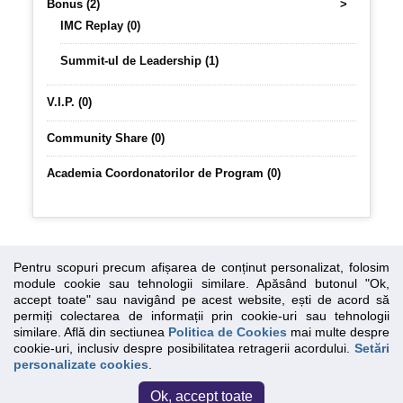
Bonus (2)
>
IMC Replay (0)
Summit-ul de Leadership (1)
V.I.P. (0)
Community Share (0)
Academia Coordonatorilor de Program (0)
Pentru scopuri precum afișarea de conținut personalizat, folosim
module cookie sau tehnologii similare. Apăsând butonul "Ok,
accept toate" sau navigând pe acest website, ești de acord să
permiți colectarea de informații prin cookie-uri sau tehnologii
Essential SSL
Sus
similare. Află din sectiunea
Politica de Cookies
mai multe despre
cookie-uri, inclusiv despre posibilitatea retragerii acordului.
Setări
personalizate cookies
.
Confidentialitate
|
Termeni si conditii
|
Politica cookies
Ok, accept toate
adership Certified Team - Toate drepturile rezervate | creat de
Elite Soft Lab