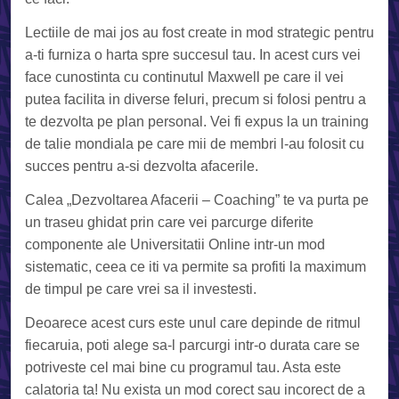
Lectiile de mai jos au fost create in mod strategic pentru
a-ti furniza o harta spre succesul tau. In acest curs vei
face cunostinta cu continutul Maxwell pe care il vei
putea facilita in diverse feluri, precum si folosi pentru a
te dezvolta pe plan personal. Vei fi expus la un training
de talie mondiala pe care mii de membri l-au folosit cu
succes pentru a-si dezvolta afacerile.
Calea „Dezvoltarea Afacerii – Coaching” te va purta pe
un traseu ghidat prin care vei parcurge diferite
componente ale Universitatii Online intr-un mod
sistematic, ceea ce iti va permite sa profiti la maximum
de timpul pe care vrei sa il investesti.
Deoarece acest curs este unul care depinde de ritmul
fiecaruia, poti alege sa-l parcurgi intr-o durata care se
potriveste cel mai bine cu programul tau. Asta este
calatoria ta! Nu exista un mod corect sau incorect de a