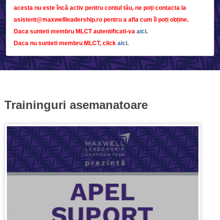
acesta nu este încă activ pentru contul tău, ne poți contacta la
asistent@maxwellleadership.ro pentru a afla cum îl poți obține.
Daca sunteti membru MLCT autentificati-va
aici
.
Daca nu sunteti membru MLCT, click
aici
.
Traininguri asemanatoare