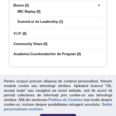
Bonus (2)
>
IMC Replay (0)
Summit-ul de Leadership (1)
V.I.P. (0)
Community Share (0)
Academia Coordonatorilor de Program (0)
Pentru scopuri precum afișarea de conținut personalizat, folosim
module cookie sau tehnologii similare. Apăsând butonul "Ok,
accept toate" sau navigând pe acest website, ești de acord să
permiți colectarea de informații prin cookie-uri sau tehnologii
Essential SSL
Sus
similare. Află din sectiunea
Politica de Cookies
mai multe despre
cookie-uri, inclusiv despre posibilitatea retragerii acordului.
Setări
personalizate cookies
.
Confidentialitate
|
Termeni si conditii
|
Politica cookies