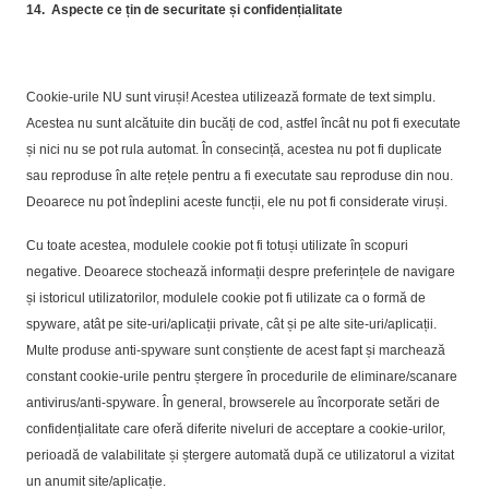
14.
Aspecte ce țin de securitate și confidențialitate
Cookie-urile NU sunt viruși! Acestea utilizează formate de text simplu.
Acestea nu sunt alcătuite din bucăți de cod, astfel încât nu pot fi executate
și nici nu se pot rula automat. În consecință, acestea nu pot fi duplicate
sau reproduse în alte rețele pentru a fi executate sau reproduse din nou.
Deoarece nu pot îndeplini aceste funcții, ele nu pot fi considerate viruși.
Cu toate acestea, modulele cookie pot fi totuși utilizate în scopuri
negative. Deoarece stochează informații despre preferințele de navigare
și istoricul utilizatorilor, modulele cookie pot fi utilizate ca o formă de
spyware, atât pe site-uri/aplicații private, cât și pe alte site-uri/aplicații.
Multe produse anti-spyware sunt conștiente de acest fapt și marchează
constant cookie-urile pentru ștergere în procedurile de eliminare/scanare
antivirus/anti-spyware. În general, browserele au încorporate setări de
confidențialitate care oferă diferite niveluri de acceptare a cookie-urilor,
perioadă de valabilitate și ștergere automată după ce utilizatorul a vizitat
un anumit site/aplicație.