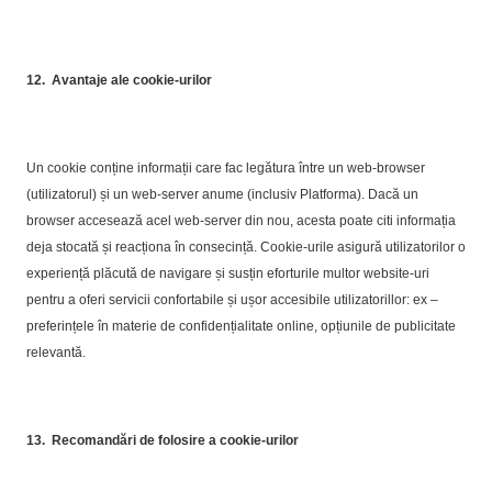
12.
Avantaje ale cookie-urilor
Un cookie conține informații care fac legătura între un web-browser
(utilizatorul) și un web-server anume (inclusiv Platforma). Dacă un
browser accesează acel web-server din nou, acesta poate citi informația
deja stocată și reacționa în consecință. Cookie-urile asigură utilizatorilor o
experiență plăcută de navigare și susțin eforturile multor website-uri
pentru a oferi servicii confortabile și ușor accesibile utilizatorillor: ex –
preferințele în materie de confidențialitate online, opțiunile de publicitate
relevantă.
13.
Recomandări de folosire a cookie-urilor