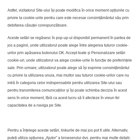
Astfel, vizitatorul Site-ului își poate modifica în orice moment opțiunile cu
privire la cookie-urile pentru care este necesar consimțământul său prin
debifarea căsuței corespunzătoare.
Aceste setări se regăsesc în pop-up-ul disponibil permanent în partea de
jos a paginii, unde utilizatorul poate alege între alegerea tuturor cookie-
urilor prin apăsarea butonului OK. Accept toate și Personalizare setări
cookie-uri, unde utilizatorul va alege cookie-urile în funcție de preferințele
sale. Prin urmare, utilizatorul poate alege să își exprime consimțământul
cu privire la utilizarea unuia, mai multor sau tuturor cookie-urilor care nu
intră în categoria celor indispensabile pentru utilizarea Site-ului sau
pentru transmiterea comunicațiilor și își poate schimba decizia în acest
sens în orice moment, fără ca acest lucru să îi afecteze în vreun fel
capacitatea de a naviga pe Site.
Pentru a înțelege aceste setări, linkurile de mai jos pot fi utile. Alternativ,
puteți utiliza opțiunea „Ajutor” a browserului dvs. pentru mai multe detalii.