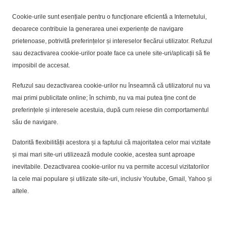
Cookie-urile sunt esențiale pentru o funcționare eficientă a Internetului,
deoarece contribuie la generarea unei experiențe de navigare
prietenoase, potrivită preferințelor și intereselor fiecărui utilizator. Refuzul
sau dezactivarea cookie-urilor poate face ca unele site-uri/aplicații să fie
imposibil de accesat.
Refuzul sau dezactivarea cookie-urilor nu înseamnă că utilizatorul nu va
mai primi publicitate online; în schimb, nu va mai putea ține cont de
preferințele și interesele acestuia, după cum reiese din comportamentul
său de navigare.
Datorită flexibilității acestora și a faptului că majoritatea celor mai vizitate
și mai mari site-uri utilizează module cookie, acestea sunt aproape
inevitabile. Dezactivarea cookie-urilor nu va permite accesul vizitatorilor
la cele mai populare și utilizate site-uri, inclusiv Youtube, Gmail, Yahoo și
altele.