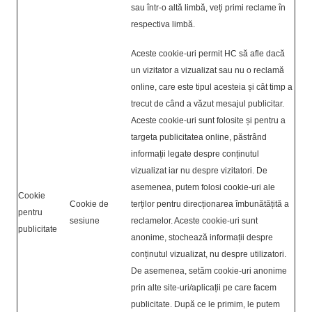
sau într-o altă limbă, veți primi reclame în
respectiva limbă.
Aceste cookie-uri permit HC să afle dacă
un vizitator a vizualizat sau nu o reclamă
online, care este tipul acesteia și cât timp a
trecut de când a văzut mesajul publicitar.
Aceste cookie-uri sunt folosite și pentru a
targeta publicitatea online, păstrând
informații legate despre conținutul
vizualizat iar nu despre vizitatori. De
asemenea, putem folosi cookie-uri ale
Cookie
Cookie de
terților pentru direcționarea îmbunătățită a
pentru
sesiune
reclamelor. Aceste cookie-uri sunt
publicitate
anonime, stochează informații despre
conținutul vizualizat, nu despre utilizatori.
De asemenea, setăm cookie-uri anonime
prin alte site-uri/aplicații pe care facem
publicitate. După ce le primim, le putem