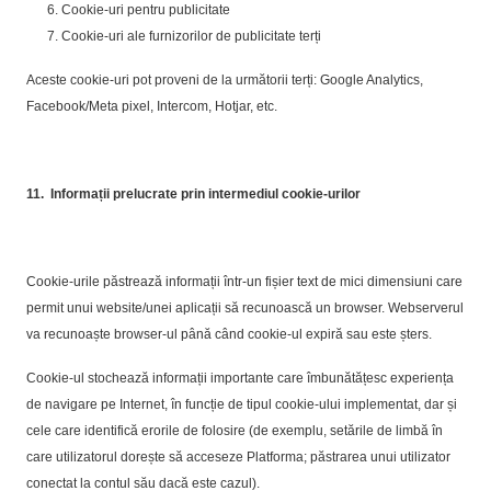
Cookie-uri pentru publicitate
Cookie-uri ale furnizorilor de publicitate terți
Aceste cookie-uri pot proveni de la următorii terți: Google Analytics,
Facebook/Meta pixel, Intercom, Hotjar, etc.
11.
Informații prelucrate prin intermediul cookie-urilor
Cookie-urile păstrează informații într-un fișier text de mici dimensiuni care
permit unui website/unei aplicații să recunoască un browser. Webserverul
va recunoaște browser-ul până când cookie-ul expiră sau este șters.
Cookie-ul stochează informații importante care îmbunătățesc experiența
de navigare pe Internet, în funcție de tipul cookie-ului implementat, dar și
cele care identifică erorile de folosire (de exemplu, setările de limbă în
care utilizatorul dorește să acceseze Platforma; păstrarea unui utilizator
conectat la contul său dacă este cazul).