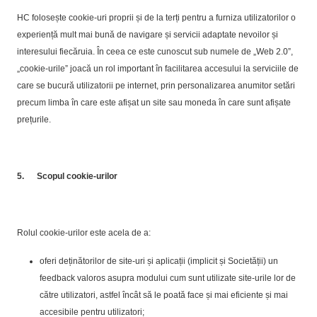
HC folosește cookie-uri proprii și de la terți pentru a furniza utilizatorilor o
experiență mult mai bună de navigare și servicii adaptate nevoilor și
interesului fiecăruia. În ceea ce este cunoscut sub numele de „Web 2.0”,
„cookie-urile” joacă un rol important în facilitarea accesului la serviciile de
care se bucură utilizatorii pe internet, prin personalizarea anumitor setări
precum limba în care este afișat un site sau moneda în care sunt afișate
prețurile.
5.
Scopul cookie-urilor
Rolul cookie-urilor este acela de a:
oferi deținătorilor de site-uri și aplicații (implicit și Societății) un
feedback valoros asupra modului cum sunt utilizate site-urile lor de
către utilizatori, astfel încât să le poată face și mai eficiente și mai
accesibile pentru utilizatori;