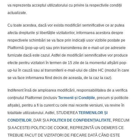
va reprezenta acceptul utilizatorului cu privire la respectivile condiții
actualizate.
Cu toate acestea, dacă vor exista modificări semnificative ce ar putea
afecta drepturile și libertățile vizitatorilor, informarea acestora despre
respectivele schimbări se va face prin indicații usor vizibile postate pe
Platformă (pop-up-uri) sau prin transmiterea de e-mail-uri pe adresele
furnizate dacă este cazul. Astfel de modificări semnificative vor produce
efecte pentru vizitatori în termen de 15 zile de la momentul afișării pop-
up-lui în cauză sau al transmiterii e-mail-ului de către HC (modul în care
se va face informarea fiind decis de aceasta, de la caz la caz).
Indiferent însă de amploarea modificării, responsabilitatea de a verifica
conținutul Platformei (inclusiv
Termenii și Condițiile
, precum și politicile
afișate), pentru a fi la curent cu cele mai recente versiuni, va revine în
totalitate utilizatorului. Astfel, STUDIEREA
TERMENILOR ȘI
CONDIȚIILOR
, DAR ȘI A
POLITICII DE CONFIDENȚIALITATE
, PRECUM
ȘI A ACESTEI POLITICI DE COOKIE, REPREZINTĂ UN DEMERS CE
TREBUIE FACUT DE VIZITATORI DE FIECARE DATĂ CÂND ESTE