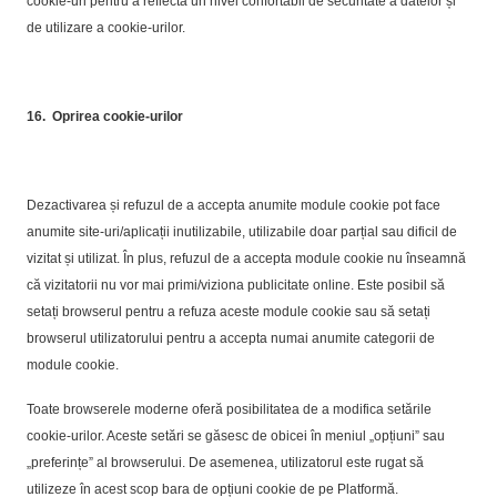
cookie-uri pentru a reflecta un nivel confortabil de securitate a datelor și
de utilizare a cookie-urilor.
16.
Oprirea cookie-urilor
Dezactivarea și refuzul de a accepta anumite module cookie pot face
anumite site-uri/aplicații inutilizabile, utilizabile doar parțial sau dificil de
vizitat și utilizat. În plus, refuzul de a accepta module cookie nu înseamnă
că vizitatorii nu vor mai primi/viziona publicitate online. Este posibil să
setați browserul pentru a refuza aceste module cookie sau să setați
browserul utilizatorului pentru a accepta numai anumite categorii de
module cookie.
Toate browserele moderne oferă posibilitatea de a modifica setările
cookie-urilor. Aceste setări se găsesc de obicei în meniul „opțiuni” sau
„preferințe” al browserului. De asemenea, utilizatorul este rugat să
utilizeze în acest scop bara de opțiuni cookie de pe Platformă.