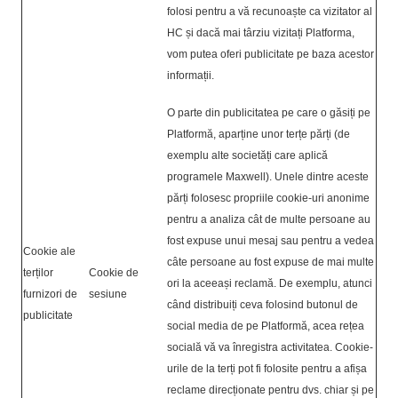
folosi pentru a vă recunoaște ca vizitator al
HC și dacă mai târziu vizitați Platforma,
vom putea oferi publicitate pe baza acestor
informații.
O parte din publicitatea pe care o găsiți pe
Platformă, aparține unor terțe părți (de
exemplu alte societăți care aplică
programele Maxwell). Unele dintre aceste
părți folosesc propriile cookie-uri anonime
pentru a analiza cât de multe persoane au
fost expuse unui mesaj sau pentru a vedea
Cookie ale
câte persoane au fost expuse de mai multe
terților
Cookie de
ori la aceeași reclamă. De exemplu, atunci
furnizori de
sesiune
când distribuiți ceva folosind butonul de
publicitate
social media de pe Platformă, acea rețea
socială vă va înregistra activitatea. Cookie-
urile de la terți pot fi folosite pentru a afișa
reclame direcționate pentru dvs. chiar și pe