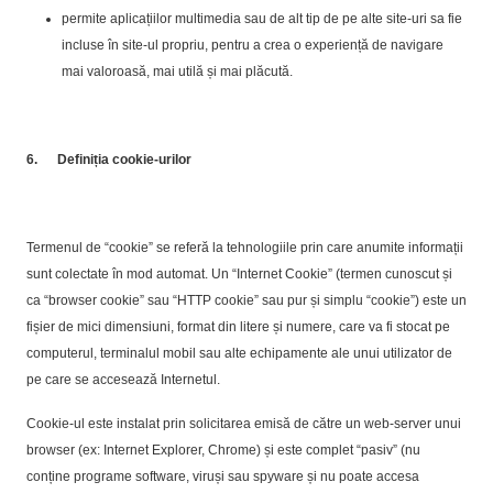
permite aplicațiilor multimedia sau de alt tip de pe alte site-uri sa fie
incluse în site-ul propriu, pentru a crea o experiență de navigare
mai valoroasă, mai utilă și mai plăcută.
6.
Definiția cookie-urilor
Termenul de “cookie” se referă la tehnologiile prin care anumite informații
sunt colectate în mod automat. Un “Internet Cookie” (termen cunoscut și
ca “browser cookie” sau “HTTP cookie” sau pur și simplu “cookie”) este un
fișier de mici dimensiuni, format din litere și numere, care va fi stocat pe
computerul, terminalul mobil sau alte echipamente ale unui utilizator de
pe care se accesează Internetul.
Cookie-ul este instalat prin solicitarea emisă de către un web-server unui
browser (ex: Internet Explorer, Chrome) și este complet “pasiv” (nu
conține programe software, viruși sau spyware și nu poate accesa