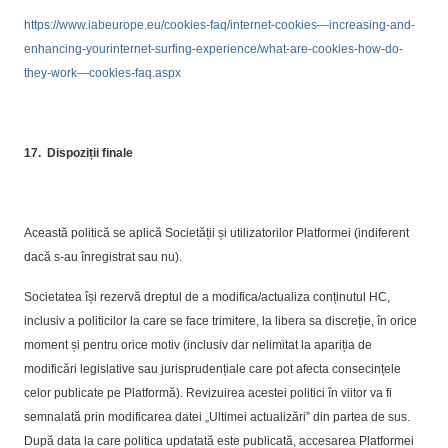
https://www.iabeurope.eu/cookies-faq/internet-cookies—increasing-and-
enhancing-yourinternet-surfing-experience/what-are-cookies-how-do-
they-work—cookies-faq.aspx
17.
Dispoziții finale
Această politică se aplică Societății și utilizatorilor Platformei (indiferent
dacă s-au înregistrat sau nu).
Societatea își rezervă dreptul de a modifica/actualiza conținutul HC,
inclusiv a politicilor la care se face trimitere, la libera sa discreție, în orice
moment și pentru orice motiv (inclusiv dar nelimitat la apariția de
modificări legislative sau jurisprudențiale care pot afecta consecințele
celor publicate pe Platformă). Revizuirea acestei politici în viitor va fi
semnalată prin modificarea datei „Ultimei actualizări” din partea de sus.
După data la care politica updatată este publicată, accesarea Platformei