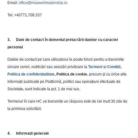
Email:
office@maxwellleadership.ro
Tel: +40771.706.337
3.
Date de contact în domeniul prelucrării datelor cu caracter
personal
Datele de contact pe care utilizatorul le poate folosi pentru a transmite
oricare cereri, notificări sau sesizări privitoare la
Termeni și Condiții
,
Politica de confidențialitate
, Politica de cookie
, precum și cu orice alte
informații publicate pe Platformă, politici sau operațiuni efectuate de
Societate, sunt indicate la pct. 1 de mai sus.
Termenul în care HC va transmite un răspuns este de cel mult 30 zile de
la primirea solicitării.
4.
Informații generale