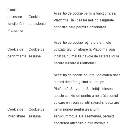
Cookie
Acest tip de cookie permite funcționarea
necesare
Cookie
Platformei, în lipsa lor nefiind asigurate
funcționării
persistente
condițiile care permit funcționarea.
Platformei
Acest tip de cookie reține preferințele
Cookie de
Cookie de
utilizatorului privitoare la Platformă, așa
performanță
sesiune
încât să nu mai fie nevoie de setarea lor la
fiecare vizitare a Platformei.
Acest tip de cookie anunță Societatea dacă
sunteți deja înregistrat sau nu pe
Platformă. Serverele Societății folosesc
aceste cookie-uri pentru a ne arăta contul
cu care e înregistrat utilizatorul și dacă are
Cookie de
Cookie de
permisiunea pentru un anumit
înregistrare
sesiune
serviciu/produs. De asemenea, permite
asocierea oricăruia dintre mesajele