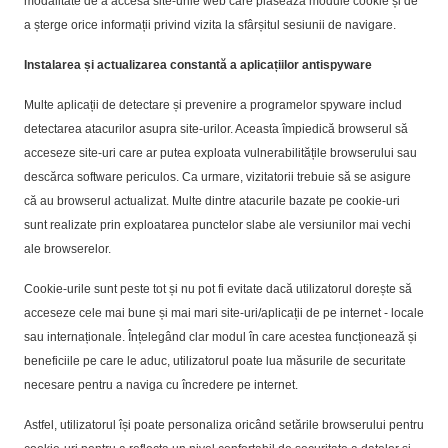
modalitate de a accesa site-urile web care plasează module cookie și de
a șterge orice informații privind vizita la sfârșitul sesiunii de navigare.
Instalarea și actualizarea constantă a aplicațiilor antispyware
Multe aplicații de detectare și prevenire a programelor spyware includ
detectarea atacurilor asupra site-urilor. Aceasta împiedică browserul să
acceseze site-uri care ar putea exploata vulnerabilitățile browserului sau
descărca software periculos. Ca urmare, vizitatorii trebuie să se asigure
că au browserul actualizat. Multe dintre atacurile bazate pe cookie-uri
sunt realizate prin exploatarea punctelor slabe ale versiunilor mai vechi
ale browserelor.
Cookie-urile sunt peste tot și nu pot fi evitate dacă utilizatorul dorește să
acceseze cele mai bune și mai mari site-uri/aplicații de pe internet - locale
sau internaționale. Înțelegând clar modul în care acestea funcționează și
beneficiile pe care le aduc, utilizatorul poate lua măsurile de securitate
necesare pentru a naviga cu încredere pe internet.
Astfel, utilizatorul își poate personaliza oricând setările browserului pentru