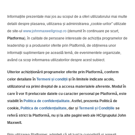
Informațiile prezentate mai jos au scopul de a oferi utilizatorului mai multe
detalii despre plasarea, utilizarea și administrarea „cookie-urilor” utilizate
de site-ul
www.johnmaxwellgroup.ro
(denumit în continuare pe scurt,
Platforma
), în calitate de persoane interesate de achiziția programelor de
leadership și a produselor oferite prin Platformă, de obținerea unor
informații suplimentare pe această temă, de evenimentele organizate,
având ca scop informarea utilizatorilor despre acest subiect.
Ulterior achiziționării programelor oferite prin Platformă, conform
celor detaliate în
Termeni și condiții
și în limitele indicate acolo,
utilizatorul va primi dreptul de a accesa materialele aferente
. Modul în
care îi vor fi prelucrate datele cu caracter personal pe Platformă, este
stabilit în
Politica de confidențialitate
. Astfel, prezenta Politică de
cookie,
Politica de confidențialitate
, dar și
Termenii și Condițiile
se
referă strict la Platformă, nu și la alte pagini web ale HC/grupului John
Maxwell.
Prin utilizarea Platformei, admiteți că ați luat la cunoștință și agreați