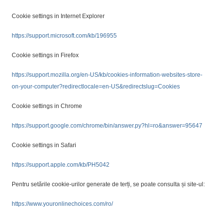
Cookie settings in Internet Explorer
https://support.microsoft.com/kb/196955
Cookie settings in Firefox
https://support.mozilla.org/en-US/kb/cookies-information-websites-store-
on-your-computer?redirectlocale=en-US&redirectslug=Cookies
Cookie settings in Chrome
https://support.google.com/chrome/bin/answer.py?hl=ro&answer=95647
Cookie settings in Safari
https://support.apple.com/kb/PH5042
Pentru setările cookie-urilor generate de terți, se poate consulta și site-ul:
https://www.youronlinechoices.com/ro/