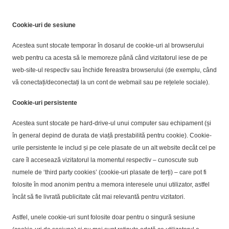
Cookie-uri de sesiune
Acestea sunt stocate temporar în dosarul de cookie-uri al browserului
web pentru ca acesta să le memoreze până când vizitatorul iese de pe
web-site-ul respectiv sau închide fereastra browserului (de exemplu, când
vă conectați/deconectați la un cont de webmail sau pe rețelele sociale).
Cookie-uri persistente
Acestea sunt stocate pe hard-drive-ul unui computer sau echipament (și
în general depind de durata de viață prestabilită pentru cookie). Cookie-
urile persistente le includ și pe cele plasate de un alt website decât cel pe
care îl accesează vizitatorul la momentul respectiv – cunoscute sub
numele de ‘third party cookies’ (cookie-uri plasate de terți) – care pot fi
folosite în mod anonim pentru a memora interesele unui utilizator, astfel
încât să fie livrată publicitate cât mai relevantă pentru vizitatori.
Astfel, unele cookie-uri sunt folosite doar pentru o singură sesiune