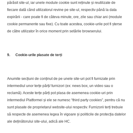
părăsit site-ul, iar unele module cookie sunt reținute și reutilizate de
fiecare dată când utilizatorul revine pe site-ul, respectiv până la data
expirării - care poate fi de câteva minute, ore, zile sau chiar ani (module
cookie permanente sau fixe). Cu toate acestea, cookie-urile pot fi șterse
de către utilizator în orice moment prin setările browserului.
9.
Cookie-urile plasate de terți
Anumite secțiuni de conținut de pe unele site-uri pot fi furnizate prin
intermediul unor terțe părți/ furnizori (ex: news box, un video sau o
reclamă). Aceste terțe părți pot plasa de asemenea cookie-uri prin
intermediul Platformei și ele se numesc “third party cookies”, pentru că nu
sunt plasate de proprietarul website-ului respectiv. Furnizorii terți trebuie
să respecte de asemenea legea în vigoare și politicile de protecția datelor
ale deținătorului site-ului, adică ale HC.