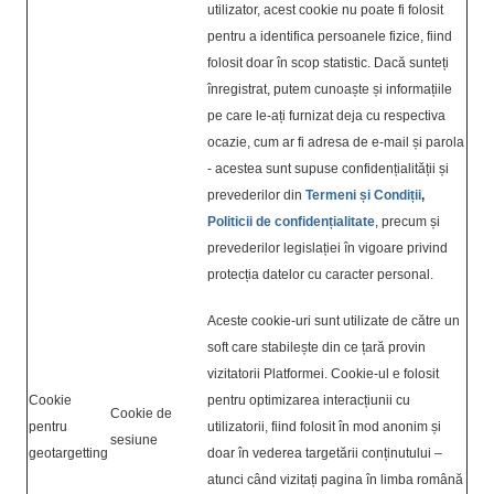
utilizator, acest cookie nu poate fi folosit
pentru a identifica persoanele fizice, fiind
folosit doar în scop statistic. Dacă sunteți
înregistrat, putem cunoaște și informațiile
pe care le-ați furnizat deja cu respectiva
ocazie, cum ar fi adresa de e-mail și parola
- acestea sunt supuse confidențialității și
prevederilor din
Termeni și Condiții
,
Politicii de confidențialitate
, precum și
prevederilor legislației în vigoare privind
protecția datelor cu caracter personal.
Aceste cookie-uri sunt utilizate de către un
soft care stabilește din ce țară provin
vizitatorii Platformei. Cookie-ul e folosit
Cookie
pentru optimizarea interacțiunii cu
Cookie de
pentru
utilizatorii, fiind folosit în mod anonim și
sesiune
geotargetting
doar în vederea targetării conținutului –
atunci când vizitați pagina în limba română