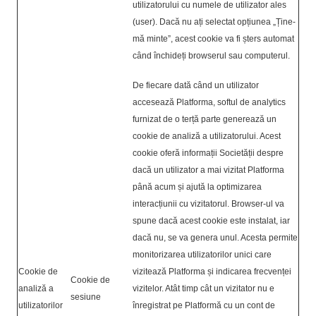
utilizatorului cu numele de utilizator ales
(user). Dacă nu ați selectat opțiunea „Ține-
mă minte”, acest cookie va fi șters automat
când închideți browserul sau computerul.
De fiecare dată când un utilizator
accesează Platforma, softul de analytics
furnizat de o terță parte generează un
cookie de analiză a utilizatorului. Acest
cookie oferă informații Societății despre
dacă un utilizator a mai vizitat Platforma
până acum și ajută la optimizarea
interacțiunii cu vizitatorul. Browser-ul va
spune dacă acest cookie este instalat, iar
dacă nu, se va genera unul. Acesta permite
monitorizarea utilizatorilor unici care
Cookie de
vizitează Platforma și indicarea frecvenței
Cookie de
analiză a
vizitelor. Atât timp cât un vizitator nu e
sesiune
utilizatorilor
înregistrat pe Platformă cu un cont de