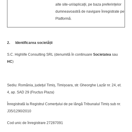
alte site-uri/aplicații, pe baza preferințelor
dumneavoastră de navigare înregistrate pe
Platformă.
2.
Identificarea societății
S.C. Highlife Consulting SRL (denumită în continuare
Societatea
sau
HC
)
Sediu: România, județul Timiș, Timișoara, str. Gheorghe Lazăr nr. 24, et.
4, ap. SAD 29 (Fructus Plaza)
Înregistrată la Registrul Comerțului de pe lângă Tribunalul Timiș sub nr.
J35/1290/2010
Cod unic de înregistrare 27287091