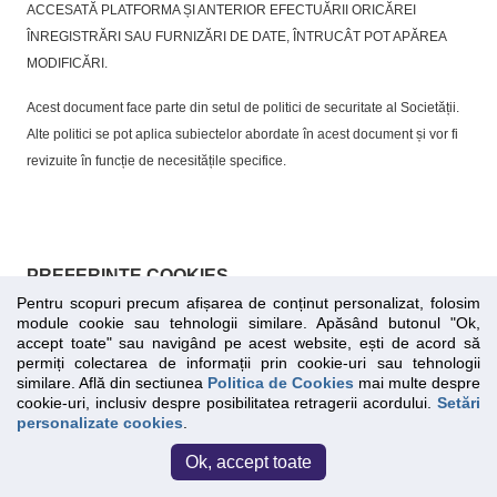
ACCESATĂ PLATFORMA ȘI ANTERIOR EFECTUĂRII ORICĂREI
ÎNREGISTRĂRI SAU FURNIZĂRI DE DATE, ÎNTRUCÂT POT APĂREA
MODIFICĂRI.
Acest document face parte din setul de politici de securitate al Societății.
Alte politici se pot aplica subiectelor abordate în acest document și vor fi
revizuite în funcție de necesitățile specifice.
PREFERINȚE COOKIES
Pentru scopuri precum afișarea de conținut personalizat, folosim
module cookie sau tehnologii similare. Apăsând butonul "Ok,
Activ
Cookie-uri strict necesare
accept toate" sau navigând pe acest website, ești de acord să
permiți colectarea de informații prin cookie-uri sau tehnologii
similare. Află din sectiunea
Politica de Cookies
mai multe despre
Aceste tipuri de cookie-uri sunt necesare pentru paginile de
cookie-uri, inclusiv despre posibilitatea retragerii acordului.
Setări
internet sa functioneze in mod corespunzator. Cookie-urile
personalizate cookies
.
strict necesare va permit sa navigati prin site si sa beneficiati
de caracteristicile sale. Fara aceste cookie-uri, nu vom putea
Ok, accept toate
oferi anumite caracteristici, cum ar fi redirectionarea automata