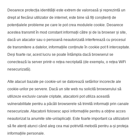
Deoarece protecția identității este extrem de valoroasă și reprezintă un
drept al fiecărui utilizator de internet, este bine să fiți conștienți de
potențialele probleme pe care le pot crea modulele cookie. Deoarece
acestea transmit în mod constant informații către și de la browser și site,
dacă un atacator sau o persoană neautorizată interferează cu procesul
de transmitere a datelor, informațiile conținute în cookie pot fi interceptate.
Deși foarte rar, acest lucru se poate întâmpla dacă browserul se
conectează la server printr-o rețea necriptată (de exemplu, o rețea WiFi
nesecurizată).
Alte atacuri bazate pe cookie-uri se datorează setărilor incorecte ale
cookie-urilor pe servere. Dacă un site web nu solicită browserului să
utilizeze exclusiv canale criptate, atacatorii pot utiliza această
vulnerabilitate pentru a păcăli browserele să trimită informații prin canale
nesecurizate. Atacatorii folosesc apoi informațiile pentru a obține acces
neautorizat la anumite site-uri/aplicații. Este foarte important ca utilizatorii
să fie atenți atunci când aleg cea mai potrivită metodă pentru a-și proteja
informațiile personale.