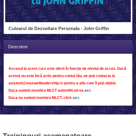
Culoarul de Dezvoltare Personala - John Griffin
Descriere
Accesul la acest curs este oferit în funcție de nivelul de acces. Dacă
acesta nu este încă activ pentru contul tău, ne poți contacta la
asistent@maxwellleadership.ro pentru a afla cum îl poți obține.
Daca sunteti membru MLCT autentificati-va
aici
.
Daca nu sunteti membru MLCT, click
aici
.
Traininguri asemanatoare