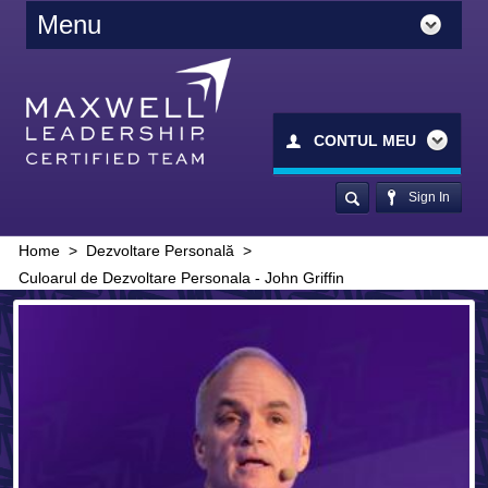
Menu
CONTUL MEU
Sign In
Home
>
Dezvoltare Personală
>
Culoarul de Dezvoltare Personala - John Griffin