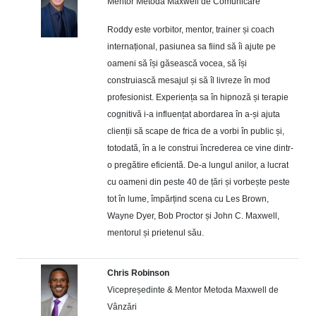
Mentor Metoda Maxwell de Comunicare
Roddy este vorbitor, mentor, trainer și coach
internațional, pasiunea sa fiind să îi ajute pe
oameni să își găsească vocea, să își
construiască mesajul și să îl livreze în mod
profesionist. Experiența sa în hipnoză și terapie
cognitivă i-a influențat abordarea în a-și ajuta
clienții să scape de frica de a vorbi în public și,
totodată, în a le construi încrederea ce vine dintr-
o pregătire eficientă. De-a lungul anilor, a lucrat
cu oameni din peste 40 de țări și vorbește peste
tot în lume, împărțind scena cu Les Brown,
Wayne Dyer, Bob Proctor și John C. Maxwell,
mentorul și prietenul său.
Chris Robinson
Vicepreședinte & Mentor Metoda Maxwell de
Vânzări