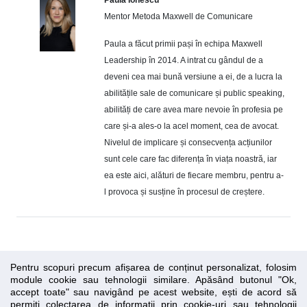
Paula Ionescu
Mentor Metoda Maxwell de Comunicare
Paula a făcut primii pași în echipa Maxwell
Leadership în 2014. A intrat cu gândul de a
deveni cea mai bună versiune a ei, de a lucra la
abilitățile sale de comunicare și public speaking,
abilități de care avea mare nevoie în profesia pe
care și-a ales-o la acel moment, cea de avocat.
Nivelul de implicare și consecvența acțiunilor
sunt cele care fac diferența în viața noastră, iar
ea este aici, alături de fiecare membru, pentru a-
l provoca și susține în procesul de creștere.
Pentru scopuri precum afișarea de conținut personalizat, folosim
module cookie sau tehnologii similare. Apăsând butonul "Ok,
accept toate" sau navigând pe acest website, ești de acord să
permiți colectarea de informații prin cookie-uri sau tehnologii
Essential SSL