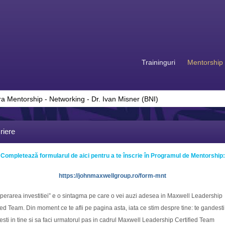
Traininguri
Mentorship
 Mentorship - Networking - Dr. Ivan Misner (BNI)
riere
Completează formularul de aici pentru a te înscrie în Programul de Mentorship:
https://johnmaxwellgroup.ro/form-mnt
perarea investitiei” e o sintagma pe care o vei auzi adesea in Maxwell Leadership
ied Team. Din moment ce te afli pe pagina asta, iata ce stim despre tine: te gandesti
esti in tine si sa faci urmatorul pas in cadrul Maxwell Leadership Certified Team