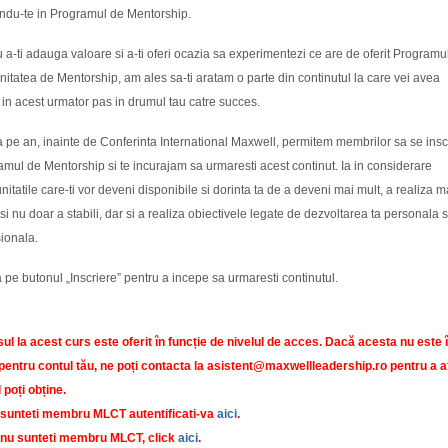
indu-te in Programul de Mentorship.
 a-ti adauga valoare si a-ti oferi ocazia sa experimentezi ce are de oferit Programul
tatea de Mentorship, am ales sa-ti aratam o parte din continutul la care vei avea
in acest urmator pas in drumul tau catre succes.
 pe an, inainte de Conferinta International Maxwell, permitem membrilor sa se inscr
mul de Mentorship si te incurajam sa urmaresti acest continut. Ia in considerare
nitatile care-ti vor deveni disponibile si dorinta ta de a deveni mai mult, a realiza m
si nu doar a stabili, dar si a realiza obiectivele legate de dezvoltarea ta personala s
ionala.
pe butonul „Inscriere” pentru a incepe sa urmaresti continutul.
ul la acest curs este oferit în funcție de nivelul de acces. Dacă acesta nu este 
 pentru contul tău, ne poți contacta la asistent@maxwellleadership.ro pentru a a
 poți obține.
sunteti membru MLCT autentificati-va
aici
.
nu sunteti membru MLCT, click
aici
.