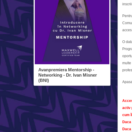
inscri
Pentru
Comuni
acces 
O data
Progra
oportu
multe 
Avanpremiera Mentorship -
profes
Networking - Dr. Ivan Misner
(BNI)
Apasa 
Acces
activ
cum îl
Daca 
Daca 