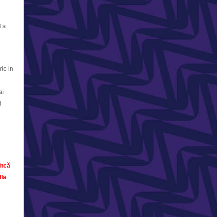
 si
ie in
ai
i
încă
fla