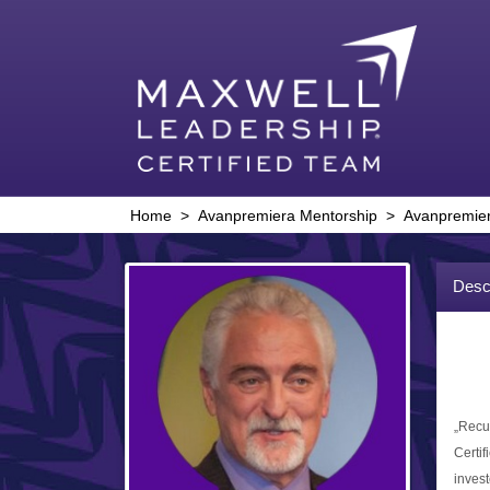
Home
>
Avanpremiera Mentorship
>
Avanpremiera
Desc
„Recu
Certif
invest